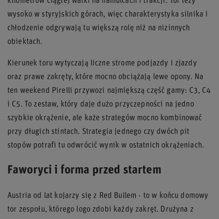
kilometrów ciągłej walki na hamulcach i trakcji. Tor leży
wysoko w styryjskich górach, więc charakterystyka silnika i
chłodzenie odgrywają tu większą rolę niż na nizinnych
obiektach.
Kierunek toru wytyczają liczne strome podjazdy i zjazdy
oraz prawe zakręty, które mocno obciążają lewe opony. Na
ten weekend Pirelli przywozi najmiększą część gamy: C3, C4
i C5. To zestaw, który daje dużo przyczepności na jedno
szybkie okrążenie, ale każe strategów mocno kombinować
przy długich stintach. Strategia jednego czy dwóch pit
stopów potrafi tu odwrócić wynik w ostatnich okrążeniach.
Faworyci i forma przed startem
Austria od lat kojarzy się z Red Bullem - to w końcu domowy
tor zespołu, którego logo zdobi każdy zakręt. Drużyna z