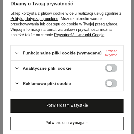
McLaren F1 2026
Dbamy o Twoją prywatność
Dostępny
Sklep korzysta z plików cookie w celu realizacji usług zgodnie z
209,00 zł
349,00 zł
Zobacz
Zobacz
Polityką dotyczącą cookies
. Możesz określić warunki
przechowywania lub dostępu do cookie w Twojej przeglądarce.
Więcej informacji na temat warunków i prywatności można
znaleźć także na stronie
Prywatność i warunki Google
.
Zawsze
Funkcjonalne pliki cookie (wymagane)
aktywne
Analityczne pliki cookie
Reklamowe pliki cookie
Czapka z daszkiem
Czapka z daszkiem Oscar
Lando Norris Team
Piastri GP Australii
Potwierdzam wszystkie
McLaren F1 2026
McLaren F1 2026
Dostępny
Dostępny
209,00 zł
209,00 zł
Zobacz
Zobacz
Potwierdzam wymagane