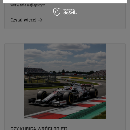
mistrzami a młodym pokoleniem, które coraz śmielej rzuca
wyzwanie najlepszym.
Czytaj więcej
CZY KUBICA WRÓCI DO F1?