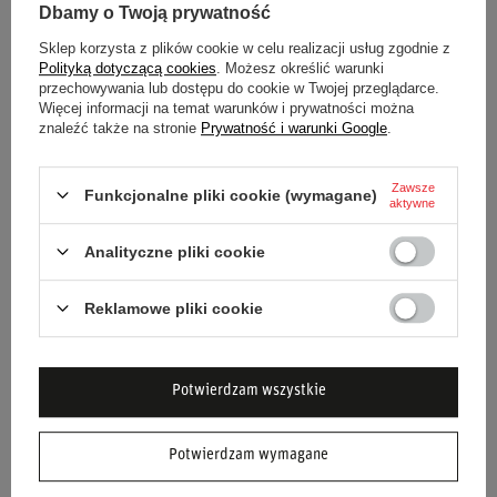
Dbamy o Twoją prywatność
Sklep korzysta z plików cookie w celu realizacji usług zgodnie z
Polityką dotyczącą cookies
. Możesz określić warunki
przechowywania lub dostępu do cookie w Twojej przeglądarce.
Więcej informacji na temat warunków i prywatności można
znaleźć także na stronie
Prywatność i warunki Google
.
Zawsze
Funkcjonalne pliki cookie (wymagane)
aktywne
Analityczne pliki cookie
Reklamowe pliki cookie
Potwierdzam wszystkie
KTO JEST NAJLEPSZYM KIEROWCĄ F1?
Debata o tym, kto jest najlepszym kierowcą Formuły 1, niezmiennie
Potwierdzam wymagane
budzi emocje wśród fanów motorsportu na całym świecie. Sezon
2025 przyniósł fascynującą rywalizację między doświadczonymi