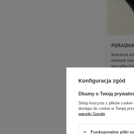
PORADNIK
Kołnierze oc
element równ
początku XX
sprzeciw.
Konfiguracja zgód
Czytaj więce
Dbamy o Twoją prywatn
Sklep korzysta z plików cookie 
dostępu do cookie w Twojej prz
warunki Google
.
Funkcjonalne pliki 