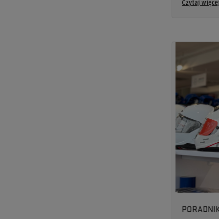
Czytaj więce
PORADNI