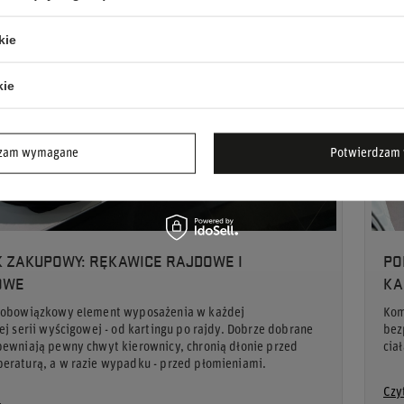
kie
kie
dzam wymagane
Potwierdzam 
 ZAKUPOWY: RĘKAWICE RAJDOWE I
PO
OWE
KA
 obowiązkowy element wyposażenia w każdej
Kom
ej serii wyścigowej - od kartingu po rajdy. Dobrze dobrane
bez
pewniają pewny chwyt kierownicy, chronią dłonie przed
cia
eraturą, a w razie wypadku - przed płomieniami.
Czy