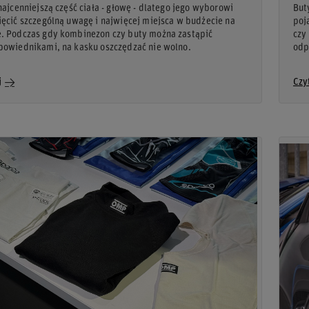
najcenniejszą część ciała - głowę - dlatego jego wyborowi
But
ęcić szczególną uwagę i najwięcej miejsca w budżecie na
poj
. Podczas gdy kombinezon czy buty można zastąpić
czy
powiednikami, na kasku oszczędzać nie wolno.
odp
j
Czy