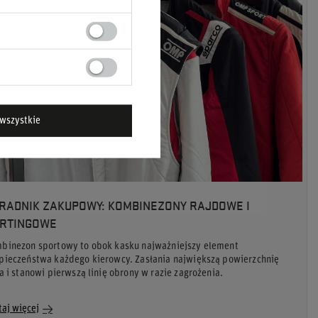
wszystkie
RADNIK ZAKUPOWY: KOMBINEZONY RAJDOWE I
RTINGOWE
binezon sportowy to obok kasku najważniejszy element
pieczeństwa każdego kierowcy. Zasłania największą powierzchnię
ła i stanowi pierwszą linię obrony w razie zagrożenia.
taj więcej