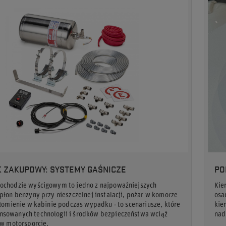
 ZAKUPOWY: SYSTEMY GAŚNICZE
PO
ochodzie wyścigowym to jedno z najpoważniejszych
Kie
płon benzyny przy nieszczelnej instalacji, pożar w komorze
osa
płomienie w kabinie podczas wypadku - to scenariusze, które
kie
sowanych technologii i środków bezpieczeństwa wciąż
nad
 w motorsporcie.