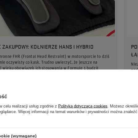
 ZAKUPOWY: KOŁNIERZE HANS I HYBRID
PO
ŁĄ
hronne FHR (Frontal Head Restraint) w motorsporcie to dziś
ie oczywisty co kask. Trudno uwierzyć, że jeszcze na
Nie
I wieku obowiązek ich stosowania w Formule 1 budził
par
kom
skr
j
ość
Czy
w celu realizacji usług zgodnie z
Polityką dotyczącą cookies
. Możesz określi
eglądarce. Więcej informacji na temat warunków i prywatności można znaleźć
cookie (wymagane)