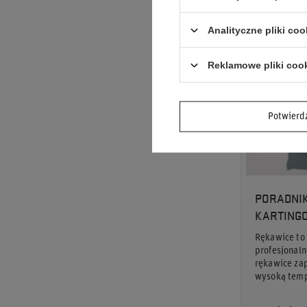
Analityczne pliki coo
Reklamowe pliki coo
Potwier
PORADNIK
KARTING
Rękawice to
profesjonaln
rękawice za
wysoką temp