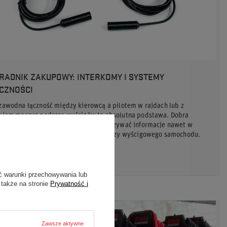
RADNIK ZAKUPOWY: INTERKOMY I SYSTEMY
CZNOŚCI
zawodna łączność między kierowcą a pilotem w rajdach lub z
kiem maszyn podczas wyścigów to absolutna podstawa. Dobra
unikacja pozwala precyzyjnie przekazywać informacje nawet w
ajnie hałaśliwym wnętrzu rajdowego czy wyścigowego samochodu.
taj więcej
ć warunki przechowywania lub
 także na stronie
Prywatność i
Zawsze aktywne