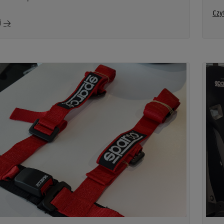
Czy
j