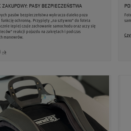
 ZAKUPOWY: PASY BEZPIECZEŃSTWA
PO
wych pasów bezpieczeństwa wykracza daleko poza
Fot
unkcję ochronną. Przypięty „na sztywno" do fotela
sam
cznie lepiej czuje zachowanie samochodu oraz uczy się
pleców" reakcji pojazdu na zakrętach i podczas
Czy
ch manewrów.
j