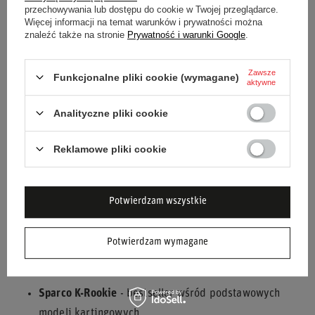
Dostępny
przechowywania lub dostępu do cookie w Twojej przeglądarce.
153,00 zł
153,00 zł
Zobacz
Zobacz
Więcej informacji na temat warunków i prywatności można
znaleźć także na stronie
Prywatność i warunki Google
.
💡 Wskazówka:
Możesz trenować simracing w rękawicach
Zawsze
Funkcjonalne pliki cookie (wymagane)
aktywne
FIA lub kartingowych - daje to lepsze czucie i realizm.
Analityczne pliki cookie
Popularne marki i modele
Reklamowe pliki cookie
Sparco
Oferuje jedne z najlepszych rękawic w relacji cena-jakość.
Potwierdzam wszystkie
Marka znana z technologii
HTX
, czyli gumowych
mikrowulkanów tłumiących wibracje.
Potwierdzam wymagane
Popularne modele:
Sparco K-Rookie
- bestseller wśród podstawowych
modeli kartingowych