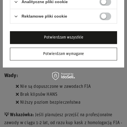
Analityczne pliki cookie
Kaski z homologacją drogową ECE
Reklamowe pliki cookie
Kaski z homologacją ECE 22.05/22.06. Mogą być używane
tylko na imprezach amatorskich.
Zalety:
Potwierdzam wszystkie
✅
Niska cena (400-700 zł)
Potwierdzam wymagane
✅
Dobre dla początkujących
✅
Szeroka dostępność
Wady:
❌
Nie są dopuszczone w zawodach FIA
❌
Brak klipsów HANS
❌
Niższy poziom bezpieczeństwa
💡 Wskazówka:
Jeśli planujesz przejść na profesjonalne
zawody w ciągu 1-2 lat, od razu kup kask z homologacją FIA -