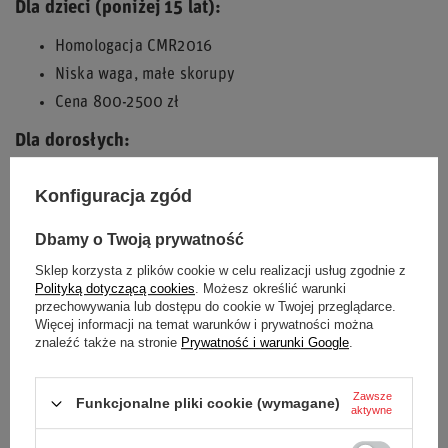
Dla dzieci (poniżej 15 lat):
Homologacja CMR2016
Niska waga, małe skorupy
Cena 800-2500 zł
Dla dorosłych:
Snell K2015/K2020
Konfiguracja zgód
Kaski FIA 8878-2024
Cena 1000-4000+ zł
Dbamy o Twoją prywatność
Sklep korzysta z plików cookie w celu realizacji usług zgodnie z
Zalety:
Polityką dotyczącą cookies
. Możesz określić warunki
przechowywania lub dostępu do cookie w Twojej przeglądarce.
✅
Lekkie konstrukcje
Więcej informacji na temat warunków i prywatności można
✅
Dobre bezpieczeństwo
znaleźć także na stronie
Prywatność i warunki Google
.
Wady:
Zawsze
Funkcjonalne pliki cookie (wymagane)
aktywne
❌
Kaski CMR tylko do kartingu