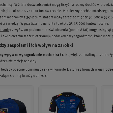
echanicy
(0-2 lata doświadczenia) mogą liczyć na roczny dochód w przedz
erlingi to około 16-24 000 funtów rocznie. Miesięczny dochód młodszego 
zeni mechanicy
z 3-7-letnim stażem mogą zarabiać między 30 000 a 55 000
ści i wiedzę. W przeliczeniu na funty to około 25-45 000 funtów rocznie.
echanicy
z wyższym poziomem doświadczenia (ponad 8 lat) mogą osiągnąć 
ci z wieloletnim stażem otrzymują dodatkowe wynagrodzenie, które może 
dzy zespołami i ich wpływ na zarobki
zny wpływ na wynagrodzenie mechanika F1.
Największe i najbogatsze druży
zeń niż mniejsze ekipy.
, będący obecnie dominującą siłą w Formule 1, słynie z hojnych wynagrodz
zające średnią branży o 25-30%.