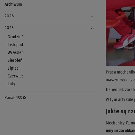
Archiwum
2026
2025
Grudzień
Listopad
Wrzesień
Sierpień
Lipiec
Praca mechanika
Czerwiec
maszyn wyścigo
Luty
Ile jednak zara
Kanał RSS
W tym artykule 
Jakie są r
Mechanicy F1 mu
innymi zarobka