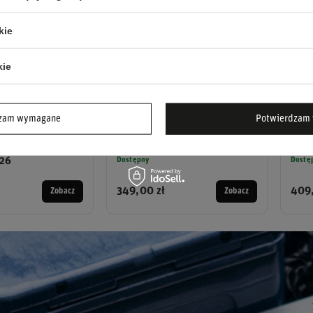
kie
kie
dzam wymagane
Potwierdzam 
zkiem Lewis
Koszulka T-shirt męska Team
Kosz
verstone Scuderia
Scuderia Ferrari F1 2026
Team
026
Dostępny
Dostę
349,00 zł
409,
Zobacz
Zobacz