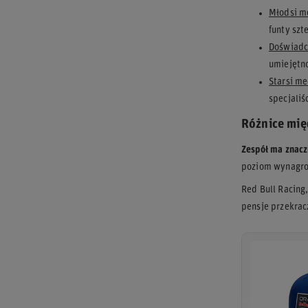
Młodsi m
funty szt
Doświadc
umiejętno
Starsi m
specjaliś
Różnice mię
Zespół ma znac
poziom wynagrod
Red Bull Racing
pensje przekrac