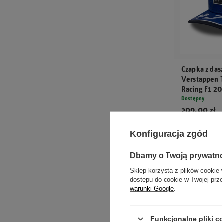
Czapka z da
Verstappen 
Racing F1 2
Dostępny
209,00 zł
Konfiguracja zgód
Ferrari z kolei,
Dbamy o Twoją prywatn
Mniejsze zespoł
Sklep korzysta z plików cookie 
rozwoju kariery.
dostępu do cookie w Twojej prz
warunki Google
.
Funkcjonalne pliki 