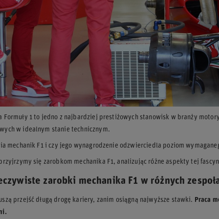
 Formuły 1 to jedno z najbardziej prestiżowych stanowisk w branży moto
wych w idealnym stanie technicznym.
bia mechanik F1 i czy jego wynagrodzenie odzwierciedla poziom wymagane
przyjrzymy się zarobkom mechanika F1, analizując różne aspekty tej fascyn
zeczywiste zarobki mechanika F1 w różnych zespoł
szą przejść długą drogę kariery, zanim osiągną najwyższe stawki.
Praca me
mi.