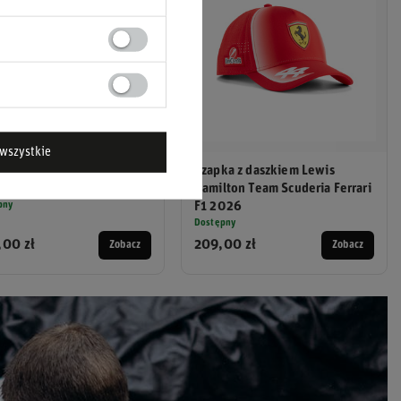
wszystkie
ulka T-shirt męska Drivers
Czapka z daszkiem Lewis
 Scuderia Ferrari F1 2026
Hamilton Team Scuderia Ferrari
pny
F1 2026
Dostępny
00 zł
209,00 zł
Zobacz
Zobacz