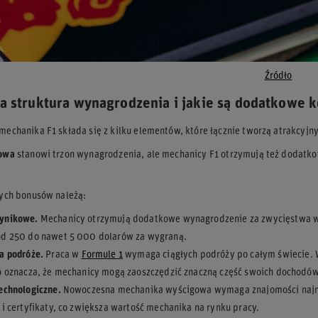
Źródło
a struktura wynagrodzenia i jakie są dodatkowe k
echanika F1 składa się z kilku elementów, które łącznie tworzą atrakcyjny
owa
stanowi trzon wynagrodzenia, ale mechanicy F1 otrzymują też dodatko
ych bonusów należą:
ynikowe.
Mechanicy otrzymują dodatkowe wynagrodzenie za zwycięstwa w w
od 250 do nawet 5 000 dolarów za wygraną.
a podróże.
Praca w
Formule 1
wymaga ciągłych podróży po całym świecie. 
o oznacza, że mechanicy mogą zaoszczędzić znaczną część swoich dochodów
echnologiczne.
Nowoczesna mechanika wyścigowa wymaga znajomości najnow
 i certyfikaty, co zwiększa wartość mechanika na rynku pracy.