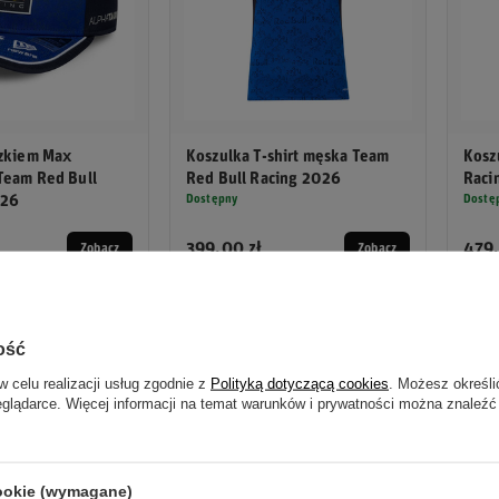
szkiem Max
Koszulka T-shirt męska Team
Kosz
Team Red Bull
Red Bull Racing 2026
Raci
026
Dostępny
Dostę
399,00 zł
479,
Zobacz
Zobacz
 jako najstarszy zespół w Formule 1, również oferuje konkurencyjne stawki,
ość
y, takie jak
Williams
czy
Haas
, często oferują niższe podstawowe wynagro
w celu realizacji usług zgodnie z
Polityką dotyczącą cookies
. Możesz określi
eglądarce. Więcej informacji na temat warunków i prywatności można znaleźć
cookie (wymagane)