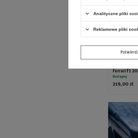
Analityczne pliki coo
Reklamowe pliki coo
Potwier
Czapka z das
Hamilton Sil
Ferrari F1 2
Dostępny
219,00 zł