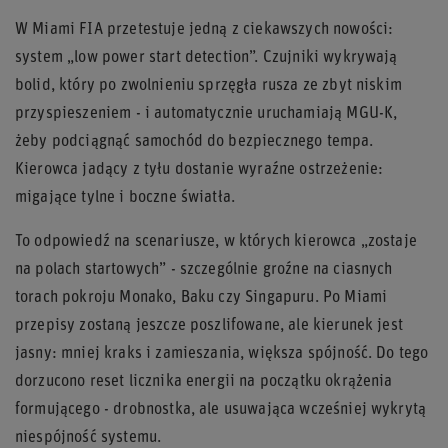
W Miami FIA przetestuje jedną z ciekawszych nowości:
system „low power start detection”. Czujniki wykrywają
bolid, który po zwolnieniu sprzęgła rusza ze zbyt niskim
przyspieszeniem - i automatycznie uruchamiają MGU-K,
żeby podciągnąć samochód do bezpiecznego tempa.
Kierowca jadący z tyłu dostanie wyraźne ostrzeżenie:
migające tylne i boczne światła.
To odpowiedź na scenariusze, w których kierowca „zostaje
na polach startowych” - szczególnie groźne na ciasnych
torach pokroju Monako, Baku czy Singapuru. Po Miami
przepisy zostaną jeszcze poszlifowane, ale kierunek jest
jasny: mniej kraks i zamieszania, większa spójność. Do tego
dorzucono reset licznika energii na początku okrążenia
formującego - drobnostka, ale usuwająca wcześniej wykrytą
niespójność systemu.