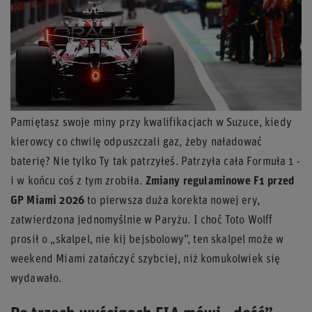
Pamiętasz swoje miny przy kwalifikacjach w Suzuce, kiedy
kierowcy co chwilę odpuszczali gaz, żeby naładować
baterię? Nie tylko Ty tak patrzyłeś. Patrzyła cała Formuła 1 -
i w końcu coś z tym zrobiła.
Zmiany regulaminowe F1 przed
GP Miami 2026
to pierwsza duża korekta nowej ery,
zatwierdzona jednomyślnie w Paryżu. I choć Toto Wolff
prosił o „skalpel, nie kij bejsbolowy”, ten skalpel może w
weekend Miami zatańczyć szybciej, niż komukolwiek się
wydawało.