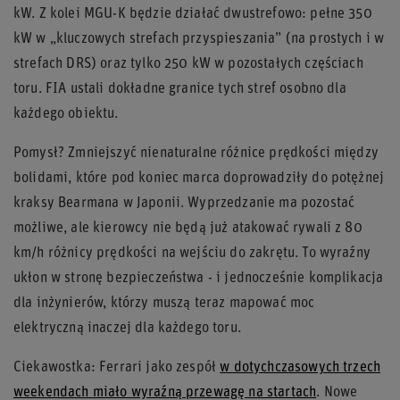
kW. Z kolei MGU-K będzie działać dwustrefowo: pełne 350
kW w „kluczowych strefach przyspieszania” (na prostych i w
strefach DRS) oraz tylko 250 kW w pozostałych częściach
toru. FIA ustali dokładne granice tych stref osobno dla
każdego obiektu.
Pomysł? Zmniejszyć nienaturalne różnice prędkości między
bolidami, które pod koniec marca doprowadziły do potężnej
kraksy Bearmana w Japonii. Wyprzedzanie ma pozostać
możliwe, ale kierowcy nie będą już atakować rywali z 80
km/h różnicy prędkości na wejściu do zakrętu. To wyraźny
ukłon w stronę bezpieczeństwa - i jednocześnie komplikacja
dla inżynierów, którzy muszą teraz mapować moc
elektryczną inaczej dla każdego toru.
Ciekawostka: Ferrari jako zespół
w dotychczasowych trzech
weekendach miało wyraźną przewagę na startach
. Nowe