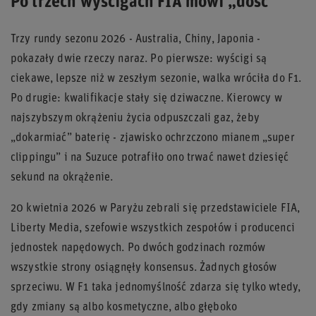
Po trzech wyścigach FIA mówi „dość”
Trzy rundy sezonu 2026 - Australia, Chiny, Japonia -
pokazały dwie rzeczy naraz. Po pierwsze: wyścigi są
ciekawe, lepsze niż w zeszłym sezonie, walka wróciła do F1.
Po drugie: kwalifikacje stały się dziwaczne. Kierowcy w
najszybszym okrążeniu życia odpuszczali gaz, żeby
„dokarmiać” baterię - zjawisko ochrzczono mianem „super
clippingu” i na Suzuce potrafiło ono trwać nawet dziesięć
sekund na okrążenie.
20 kwietnia 2026 w Paryżu zebrali się przedstawiciele FIA,
Liberty Media, szefowie wszystkich zespołów i producenci
jednostek napędowych. Po dwóch godzinach rozmów
wszystkie strony osiągnęły konsensus. Żadnych głosów
sprzeciwu. W F1 taka jednomyślność zdarza się tylko wtedy,
gdy zmiany są albo kosmetyczne, albo głęboko