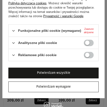
Polityką dotyczącą cookies
. Możesz określić warunki
prosta po zakręcie numer 17 w Miami - gdzie w 2024
przechowywania lub dostępu do cookie w Twojej przeglądarce.
Verstappen miotał się, żeby zatrzymać Norrisa - pokaże, czy
Więcej informacji na temat warunków i prywatności można
znaleźć także na stronie
Prywatność i warunki Google
.
te obawy są uzasadnione.
Zawsze
Funkcjonalne pliki cookie (wymagane)
aktywne
Analityczne pliki cookie
Reklamowe pliki cookie
Potwierdzam wszystkie
Czapka z daszkiem Max
Koszulka T-shirt męska
Verstappen Team Red
Team Red Bull Racing
Potwierdzam wymagane
Bull Racing F1 2026
2026
Dostępny
Dostępny
209,00 zł
399,00 zł
Zobacz
Zobacz