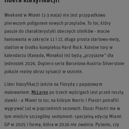
lidera klasyfikacji?
Weekend w Miami (1-3 maja) nie jest przypadkowo
pierwszym poligonem nowych przepisów. To tor, który
pasuje do charakterystyki obecnych silników - mocne
hamowania w zakręcie 11 i 17, długa prosta startowo-mety,
stadion w środku kompleksu Hard Rock. Kolejne tory w
kalendarzu (Kanada, Monako) też będą „przyjazne” dla
jednostek 2026. Dopiero seria Barcelona-Austria-Silverstone
pokaże realny obraz sytuacji w sezonie.
Lider klasyfikacji jedzie na Florydę z papajowym
malowaniem.
McLaren
po trzech wyścigach jest przed resztą
stawki - a Miami to tor, na którym Norris i Piastri potrafili
wygrywać już w poprzednich sezonach. Oscar Piastri ma w
tym mieście szczególny sentyment: specjalną edycję Miami
GP w 2025 i formę, która w 2026 nie zwalnia. Pytanie, czy