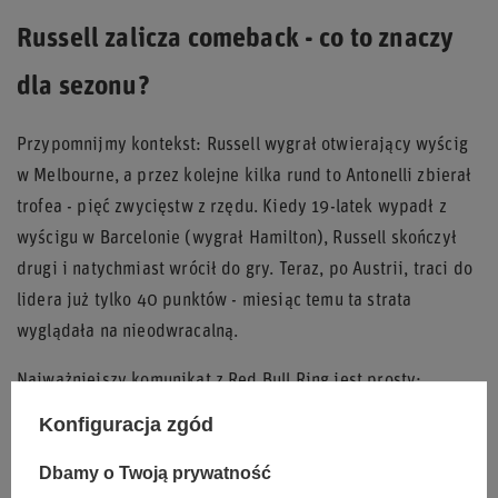
Russell zalicza comeback - co to znaczy
dla sezonu?
Przypomnijmy kontekst: Russell wygrał otwierający wyścig
w Melbourne, a przez kolejne kilka rund to Antonelli zbierał
trofea - pięć zwycięstw z rzędu. Kiedy 19-latek wypadł z
wyścigu w Barcelonie (wygrał Hamilton), Russell skończył
drugi i natychmiast wrócił do gry. Teraz, po Austrii, traci do
lidera już tylko 40 punktów - miesiąc temu ta strata
wyglądała na nieodwracalną.
Najważniejszy komunikat z Red Bull Ring jest prosty:
Mercedes ma najszybszy pakiet na wyścig długodystansowy,
Konfiguracja zgód
a Russell w sobotę pokazał, że potrafi wyrwać pole position
Dbamy o Twoją prywatność
nawet gdy rywal rozbija auto przed Q3. Hamilton z kolei