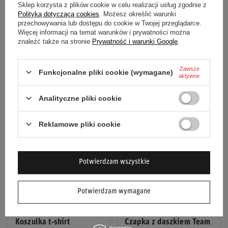
zostaje na trzecim miejscu tabeli i jego szanse na tytuł
Sklep korzysta z plików cookie w celu realizacji usług zgodnie z
Polityką dotyczącą cookies
. Możesz określić warunki
maleją - 46 punktów straty do Russella przy takiej formie
przechowywania lub dostępu do cookie w Twojej przeglądarce.
Mercedesa to trudny rachunek. Verstappen i Red Bull zaś
Więcej informacji na temat warunków i prywatności można
znaleźć także na stronie
Prywatność i warunki Google
.
notują kolejny wynik poniżej oczekiwań. Sześć do siedmiu
dziesiątych sekundy do lidera w kwalifikacjach to jedna
Zawsze
Funkcjonalne pliki cookie (wymagane)
kwestia, błąd strategiczny w wyścigu - zupełnie inna
aktywne
rozmowa.
Analityczne pliki cookie
Reklamowe pliki cookie
Potwierdzam wszystkie
Potwierdzam wymagane
Koszulka t-shirt
Czapka z daszkiem Team