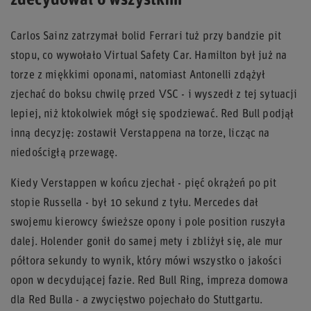
zdecydował o wszystkim
Carlos Sainz zatrzymał bolid Ferrari tuż przy bandzie pit
stopu, co wywołało Virtual Safety Car. Hamilton był już na
torze z miękkimi oponami, natomiast Antonelli zdążył
zjechać do boksu chwilę przed VSC - i wyszedł z tej sytuacji
lepiej, niż ktokolwiek mógł się spodziewać. Red Bull podjął
inną decyzję: zostawił Verstappena na torze, licząc na
niedościgłą przewagę.
Kiedy Verstappen w końcu zjechał - pięć okrążeń po pit
stopie Russella - był 10 sekund z tyłu. Mercedes dał
swojemu kierowcy świeższe opony i pole position ruszyła
dalej. Holender gonił do samej mety i zbliżył się, ale mur
półtora sekundy to wynik, który mówi wszystko o jakości
opon w decydującej fazie. Red Bull Ring, impreza domowa
dla Red Bulla - a zwycięstwo pojechało do Stuttgartu.