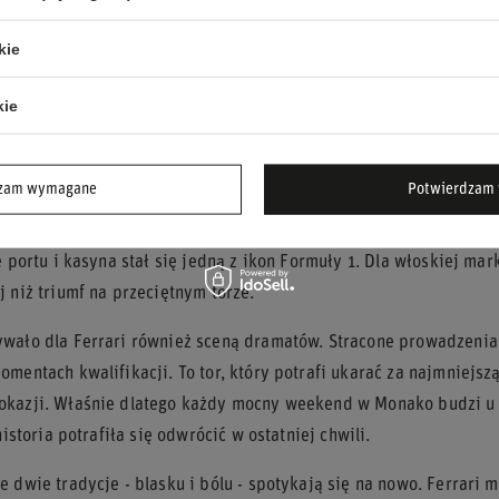
 Kibice mówili wręcz o klątwie Leclerca w księstwie.
kie
sem ta narracja zaczęła się zmieniać, a Charles pokazał, że w Mon
obotę do końca. Dlatego mocna postawa Ferrari w treningach to dl
kie
 znów był powodem do dumy, a nie do nerwowego liczenia, co zn
 Monako - historia chwały i bolesnych zawo
dzam wymagane
Potwierdzam 
ołów jest tak mocno wpisanych w historię Monako jak Ferrari. 
e portu i kasyna stał się jedną z ikon Formuły 1. Dla włoskiej ma
 niż triumf na przeciętnym torze.
wało dla Ferrari również sceną dramatów. Stracone prowadzenia,
omentach kwalifikacji. To tor, który potrafi ukarać za najmniejs
kazji. Właśnie dlatego każdy mocny weekend w Monako budzi u ki
 historia potrafiła się odwrócić w ostatniej chwili.
e dwie tradycje - blasku i bólu - spotykają się na nowo. Ferrar