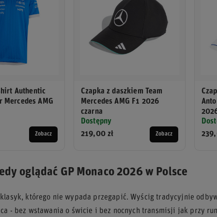
hirt Authentic
Czapka z daszkiem Team
Czap
r Mercedes AMG
Mercedes AMG F1 2026
Anto
czarna
2026
Dostępny
Dost
219,00 zł
239,
Zobacz
Zobacz
iedy oglądać GP Monaco 2026 w Polsce
klasyk, którego nie wypada przegapić. Wyścig tradycyjnie odbyw
ica - bez wstawania o świcie i bez nocnych transmisji jak przy r