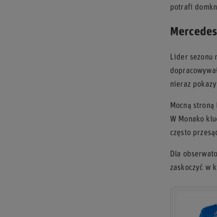
potrafi domkn
Mercedes 
Lider sezonu 
dopracowywał 
nieraz pokazyw
Mocną stroną 
W Monako kluc
często przesą
Dla obserwator
zaskoczyć w k