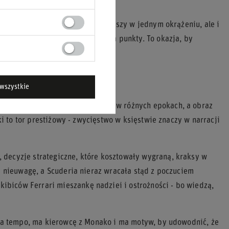
ako potrafi nie tylko być najszybszy w jednym okrążeniu, ale i
a niego coś więcej niż szansa na punkty. To okazja, by
owu poszło nie tak.
dów
wszystkie
Czerwone samochody wygrywały tu w różnych epokach, a obraz
rki to tor prestiżowy - zwycięstwo w księstwie znaczy w narracji
 decyzje strategiczne, które kosztowały wygraną, kraksy w
zą nieuwagę, a Scuderia nieraz wracała stąd z poczuciem
biców Ferrari mieszankę nadziei i ostrożności - bo wiedzą,
i ma tempo, ma kierowcę z Monako i ma motyw, by udowodnić, że