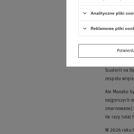
przekleństwo.
Analityczne pliki coo
Dopiero z cza
doprowadzić r
Reklamowe pliki coo
domowy wyścig
Ferrari w
Potwier
Niewiele zesp
Scuderii na tl
zespołu więcej
Ale Monako by
najgorszych m
zmarnowanej o
ile razy tutaj
W 2026 roku t