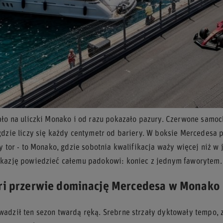
ało na uliczki Monako i od razu pokazało pazury. Czerwone samo
gdzie liczy się każdy centymetr od bariery. W boksie Mercedesa 
y tor - to Monako, gdzie sobotnia kwalifikacja waży więcej niż w
kazję powiedzieć całemu padokowi: koniec z jednym faworytem.
ari przerwie dominację Mercedesa w Monako
adził ten sezon twardą ręką. Srebrne strzały dyktowały tempo, zg