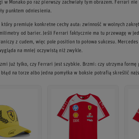
ngi w Monako po raz pierwszy zachwiały tym obrazem. Ferrari nie 
ły punktem odniesienia.
, który premiuje konkretne cechy auta: zwinność w wolnych zakręt
ilimetry od barier. Jeśli Ferrari faktycznie ma tu przewagę w j
raniczy z cudem, więc pole position to połowa sukcesu. Mercedes 
wygląda na mniej oczywistą niż zwykle.
rzmi już tylko, czy Ferrari jest szybkie. Brzmi: czy utrzyma form
błąd na torze albo jedna pomyłka w boksie potrafią skreślić n