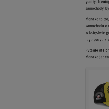
goniły. Treni
samochody by
Monako to tor
samochodu o m
w księstwie g
jego pozycja 
Pytanie nie b
Monako jeden 