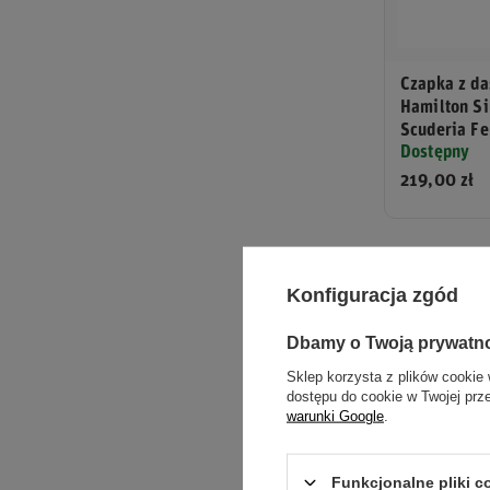
Czapka z d
Hamilton Si
Scuderia Fe
Dostępny
219,00 zł
Leclerc u
Konfiguracja zgód
Charles Lecler
Dbamy o Twoją prywatn
runda kalendar
Sklep korzysta z plików cookie 
ładunek emoc
dostępu do cookie w Twojej prz
warunki Google
.
Paradoks pole
awarie, kraks
Funkcjonalne pliki 