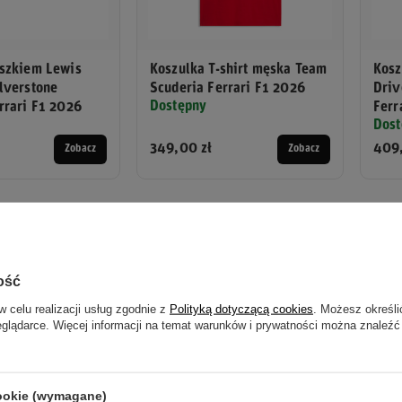
aszkiem Lewis
Koszulka T-shirt męska Team
Kosz
lverstone
Scuderia Ferrari F1 2026
Driv
Dostępny
rrari F1 2026
Ferr
Dost
349,00 zł
409,
Zobacz
Zobacz
 siebie - domowy wyścig, który długo mu nie
c urodził się w Monako i dorastał kilka ulic od toru, po którym dz
ość
za - to wyścig, który ogląda cała jego rodzina, sąsiedzi i miasto
w celu realizacji usług zgodnie z
Polityką dotyczącą cookies
. Możesz określi
ji niż domowy weekend dla monakijczyka.
eglądarce. Więcej informacji na temat warunków i prywatności można znaleźć
ga na tym, że przez lata Monako było dla Leclerca miejscem rozcz
y, pech w najmniej oczekiwanych momentach. Domowy tor, który 
cookie (wymagane)