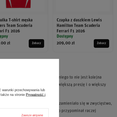
ulka T-shirt męska
Czapka z daszkiem Lewis
ers Team Scuderia
Hamilton Team Scuderia
ari F1 2026
Ferrari F1 2026
ępny
Dostępny
00 zł
209,00 zł
Zobacz
Zobacz
 wychodził
iś jeździ bolidem Formuły 1. Dla niego to nie jest kolejna
 znające go od dziecka. Trudno o większą presję i o większy
ć warunki przechowywania lub
 także na stronie
Prywatność i
arowań. Pole position, które nie zamieniało się w zwycięstwo,
powinien być jego ogrodem, długo przypominał raczej
Zawsze aktywne