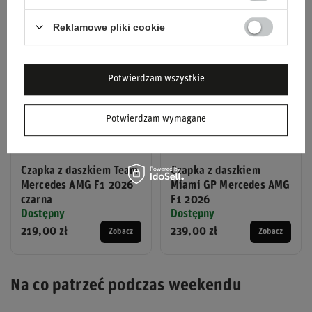
Reklamowe pliki cookie
Potwierdzam wszystkie
Potwierdzam wymagane
Czapka z daszkiem Team
Czapka z daszkiem
Mercedes AMG F1 2026
Miami GP Mercedes AMG
czarna
F1 2026
Dostępny
Dostępny
219,00 zł
239,00 zł
Zobacz
Zobacz
Na co patrzeć podczas weekendu