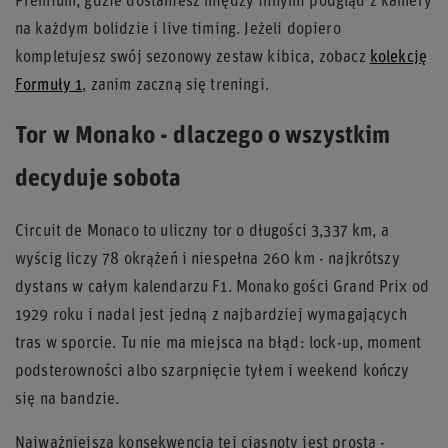
Premium, gdzie dostaniesz między innymi podgląd z kamery
na każdym bolidzie i live timing. Jeżeli dopiero
kompletujesz swój sezonowy zestaw kibica, zobacz
kolekcję
Formuły 1
, zanim zaczną się treningi.
Tor w Monako - dlaczego o wszystkim
decyduje sobota
Circuit de Monaco to uliczny tor o długości 3,337 km, a
wyścig liczy 78 okrążeń i niespełna 260 km - najkrótszy
dystans w całym kalendarzu F1. Monako gości Grand Prix od
1929 roku i nadal jest jedną z najbardziej wymagających
tras w sporcie. Tu nie ma miejsca na błąd: lock-up, moment
podsterowności albo szarpnięcie tyłem i weekend kończy
się na bandzie.
Najważniejsza konsekwencja tej ciasnoty jest prosta -