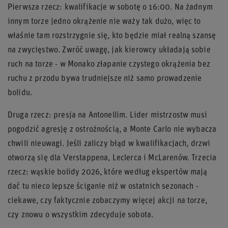
Pierwsza rzecz: kwalifikacje w sobotę o 16:00. Na żadnym
innym torze jedno okrążenie nie waży tak dużo, więc to
właśnie tam rozstrzygnie się, kto będzie miał realną szansę
na zwycięstwo. Zwróć uwagę, jak kierowcy układają sobie
ruch na torze - w Monako złapanie czystego okrążenia bez
ruchu z przodu bywa trudniejsze niż samo prowadzenie
bolidu.
Druga rzecz: presja na Antonellim. Lider mistrzostw musi
pogodzić agresję z ostrożnością, a Monte Carlo nie wybacza
chwili nieuwagi. Jeśli zaliczy błąd w kwalifikacjach, drzwi
otworzą się dla Verstappena, Leclerca i McLarenów. Trzecia
rzecz: wąskie bolidy 2026, które według ekspertów mają
dać tu nieco lepsze ściganie niż w ostatnich sezonach -
ciekawe, czy faktycznie zobaczymy więcej akcji na torze,
czy znowu o wszystkim zdecyduje sobota.