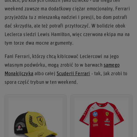
ulicach, po których chodził jako dziecko - dla niego ten
weekend zawsze ma dodatkowy ciężar emocjonalny. Ferrari
przyjeżdża tu z mieszanką nadziei i presji, bo dom potrafi
dać skrzydła, ale też potrafi przytłoczyć. W bolidzie obok
Leclerca siedzi Lewis Hamilton, więc czerwona ekipa ma na
tym torze dwa mocne argumenty.
Fani Ferrari, którzy chcą kibicować Leclercowi na jego
własnym podwórku, mogą zrobić to w barwach
samego
Monakijczyka
albo całej
Scuderii Ferrari
- tak, jak zrobi to
spora część trybun w ten weekend.