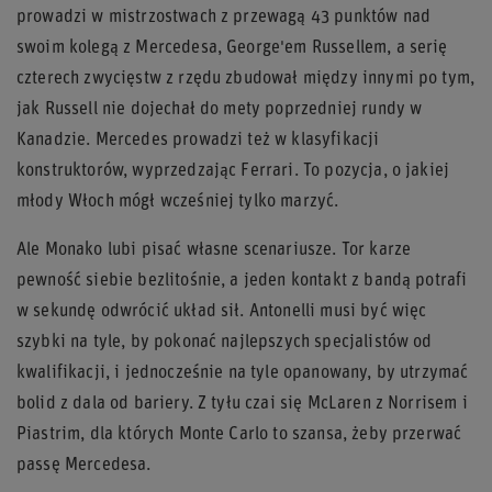
prowadzi w mistrzostwach z przewagą 43 punktów nad
swoim kolegą z Mercedesa, George'em Russellem, a serię
czterech zwycięstw z rzędu zbudował między innymi po tym,
jak Russell nie dojechał do mety poprzedniej rundy w
Kanadzie. Mercedes prowadzi też w klasyfikacji
konstruktorów, wyprzedzając Ferrari. To pozycja, o jakiej
młody Włoch mógł wcześniej tylko marzyć.
Ale Monako lubi pisać własne scenariusze. Tor karze
pewność siebie bezlitośnie, a jeden kontakt z bandą potrafi
w sekundę odwrócić układ sił. Antonelli musi być więc
szybki na tyle, by pokonać najlepszych specjalistów od
kwalifikacji, i jednocześnie na tyle opanowany, by utrzymać
bolid z dala od bariery. Z tyłu czai się McLaren z Norrisem i
Piastrim, dla których Monte Carlo to szansa, żeby przerwać
passę Mercedesa.