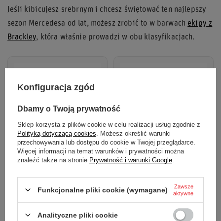
Jeśli kibicujesz srebrnym i chcesz świętować ten najlepszy
sezon Mercedesa od lat, możesz zrobić to w barwach
ekipy z
Brackley
, która właśnie prowadzi w obu klasyfikacjach.
Konfiguracja zgód
Dbamy o Twoją prywatność
Sklep korzysta z plików cookie w celu realizacji usług zgodnie z
Polityką dotyczącą cookies
. Możesz określić warunki
przechowywania lub dostępu do cookie w Twojej przeglądarce.
Więcej informacji na temat warunków i prywatności można
znaleźć także na stronie
Prywatność i warunki Google
.
Koszulka t-shirt
Czapka z daszkiem Kimi
Authentic Blue Wonder
Antonelli Mercedes AMG
Mercedes AMG F1 2026
F1 2026 biała
Zawsze
Funkcjonalne pliki cookie (wymagane)
aktywne
Dostępny
Dostępny
549,00 zł
239,00 zł
Zobacz
Zobacz
Analityczne pliki cookie