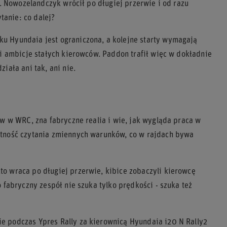
y. Nowozelandczyk wrócił po długiej przerwie i od razu
tanie: co dalej?
u Hyundaia jest ograniczona, a kolejne starty wymagają
 i ambicje stałych kierowców. Paddon trafił więc w dokładnie
iała ani tak, ani nie.
ów w WRC, zna fabryczne realia i wie, jak wygląda praca w
ętność czytania zmiennych warunków, co w rajdach bywa
o wraca po długiej przerwie, kibice zobaczyli kierowcę
 fabryczny zespół nie szuka tylko prędkości - szuka też
e podczas Ypres Rally za kierownicą Hyundaia i20 N Rally2