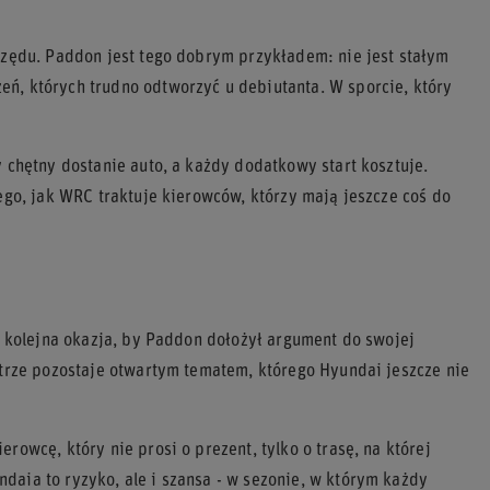
 rzędu. Paddon jest tego dobrym przykładem: nie jest stałym
ń, których trudno odtworzyć u debiutanta. W sporcie, który
y chętny dostanie auto, a każdy dodatkowy start kosztuje.
ego, jak WRC traktuje kierowców, którzy mają jeszcze coś do
To kolejna okazja, by Paddon dołożył argument do swojej
utrze pozostaje otwartym tematem, którego Hyundai jeszcze nie
rowcę, który nie prosi o prezent, tylko o trasę, na której
daia to ryzyko, ale i szansa - w sezonie, w którym każdy