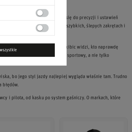
 kierowcami często sprowadzają się do precyzji i ustawień
ię z każdym przejazdem, odwaga w szybkich, ślepych zakrętach i
większe dramaty sezonu i to tam kibic widzi, kto naprawdę
wszystkie
wodnić, że jego powrót ma sens sportowy, a nie tylko
em.
iska, bo jego styl jazdy najlepiej wygląda właśnie tam. Trudno
a błędów.
cy i pilota, od kasku po system gaśniczy. O markach, które