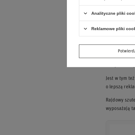
Dlaczego
Analityczne pliki coo
Asfaltowe run
auta. Szuter 
Reklamowe pliki coo
umiejętność j
WRC wciąż żyj
Potwier
panuje nad sa
sentymentalny
Jest w tym te
o lepszą rekl
Rajdowy szute
wyposażają ta