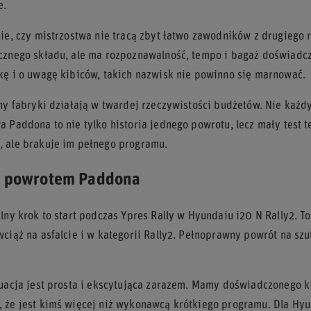
e.
nie, czy mistrzostwa nie tracą zbyt łatwo zawodników z drugiego
cznego składu, ale ma rozpoznawalność, tempo i bagaż doświadcze
kę i o uwagę kibiców, takich nazwisk nie powinno się marnować.
ony fabryki działają w twardej rzeczywistości budżetów. Nie każd
a Paddona to nie tylko historia jednego powrotu, lecz mały test t
 ale brakuje im pełnego programu.
 z powrotem Paddona
alny krok to start podczas Ypres Rally w Hyundaiu i20 N Rally2. 
wciąż na asfalcie i w kategorii Rally2. Pełnoprawny powrót na sz
uacja jest prosta i ekscytująca zarazem. Mamy doświadczonego kie
 że jest kimś więcej niż wykonawcą krótkiego programu. Dla Hyun