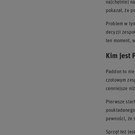
najchętniej n
pokazał, że po
Problem w tym
decyzji zespo
ten moment, w
Kim jest 
Paddon to nie
czołowym zesp
cenniejsze ni
Pierwsze star
poukładanego,
pewności, że 
Sprzęt też je