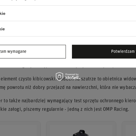
 szuter to prawdziwy egzamin dla Paddona
kie
dy potrafią zmylić ocenę. Na twardej nawierzchni różnice między
to inna bajka. Tu liczy się czucie przyczepności, która zmienia s
kie
azdy w pyle albo błocie, gdy pogoda robi swoje.
e głównie szutrem. To na luźnej nawierzchni rozstrzygają się naj
dzam wymagane
Potwierdzam 
mochodem. Dla Paddona start na szutrze to jedyny sposób, by udo
. Asfalt mógł być wstępem - szuter byłby właściwym sprawdzian
ż element czysto kibicowski. Paddon na szutrze to obietnica widow
amę powrotu niż dobry przejazd na nawierzchni, która nie wybacz
r to także najbardziej wymagający test sprzętu ochronnego kierow
kie załogi, piszemy regularnie - jedną z nich jest OMP Racing.