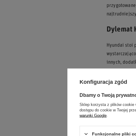
przygotowaneg
najtrudniejsz
Dylemat H
Hyundai stoi 
wystarczająco
innych, dodat
Andrew Wheatl
Konfiguracja zgód
dyplomatyczna
rzadko podejm
Dbamy o Twoją prywatn
Sklep korzysta z plików cookie 
Tu wchodzi sz
dostępu do cookie w Twojej prz
bywa lepszą i
warunki Google
.
słaby argumen
Funkcjonalne pliki 