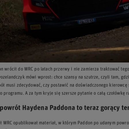
 wrócił do WRC po latach przerwy i nie zamierza traktować tego 
zelandczyk mówi wprost: chce szansy na szutrze, czyli tam, gdzie
pół musi zdecydować, czy postawić na doświadczonego kierowcę s
 programu. A za tym kryje się szersze pytanie o całą czołówkę r
 powrót Haydena Paddona to teraz gorący t
ał WRC opublikował materiał, w którym Paddon po udanym powroci